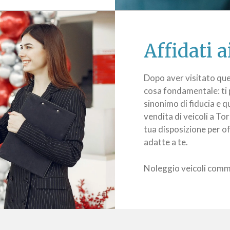
Affidati a
Dopo aver visitato que
cosa fondamentale: ti p
sinonimo di fiducia e q
vendita di veicoli a To
tua disposizione per off
adatte a te.
Noleggio veicoli comm